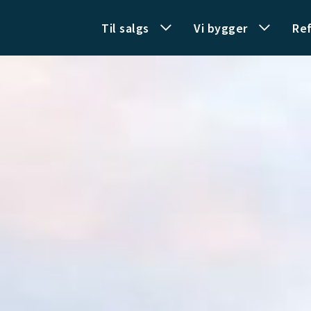
Til salgs
Vi bygger
Re